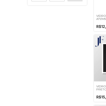
VIDRO
A71/M5
LITE 
R$12
VIDRO
PRET
R$15