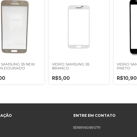
 SAMSUNG S5 NEW
VIDRO SAMSUNG S5
VIDRO SA
ON DOURADO
BRANCO
PRETO
00
R$5,00
R$10,90
GAÇÃO
ENTRE EM CONTATO
5516996069079