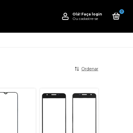
0
Olá!
Faça login
Ou cadastre-se
Ordenar