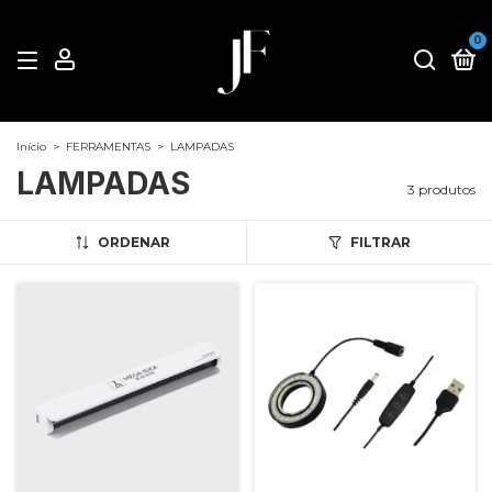
0
Início
>
FERRAMENTAS
>
LAMPADAS
LAMPADAS
3 produtos
ORDENAR
FILTRAR